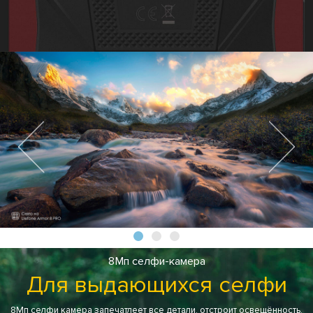
8Мп селфи-камера
Для выдающихся селфи
8Мп селфи камера запечатлеет все детали, отстроит освещённость,