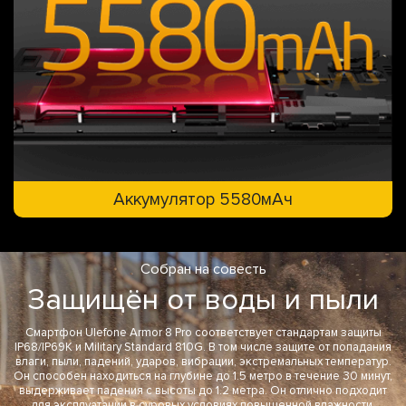
Аккумулятор 5580мАч
Собран на совесть
Защищён от воды и пыли
Смартфон Ulefone Armor 8 Pro соответствует стандартам защиты
IP68/IP69K и Military Standard 810G. В том числе защите от попадания
влаги, пыли, падений, ударов, вибрации, экстремальных температур.
Он способен находиться на глубине до 1.5 метро в течение 30 минут,
выдерживает падения с высоты до 1.2 метра. Он отлично подходит
для эксплуатации в суровых условиях повышенной влажности,