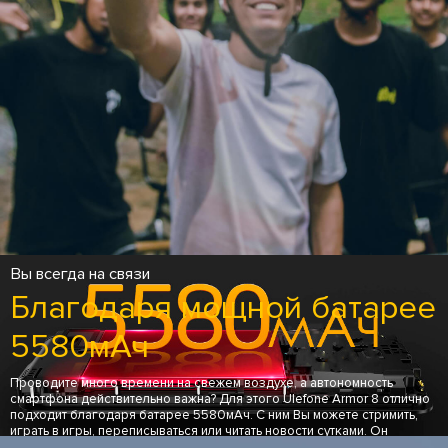
Вы всегда на связи
Благодаря мощной батарее
5580мАч
Проводите много времени на свежем воздухе, а автономность
смартфона действительно важна? Для этого Ulefone Armor 8 отлично
подходит благодаря батарее 5580мАч. С ним Вы можете стримить,
играть в игры, переписываться или читать новости сутками. Он
поддерживает быструю 15Вт зарядку, что позволяет проводить