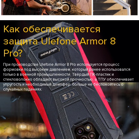
Как обеспечивается
защита Ulefone Armor 8
Pro?
При производстве Ulefone Armor 8 Pro используется процесс
формовки под высоким давлением, который ранее использовался
только в военной промышленности. Твёрдый ПК-пластик и
стекловолокно обладают высокой прочностью, а ТПУ обеспечивает
упругость и необходимый демпфер. Больше не беспокойтесь о
случайных падениях.