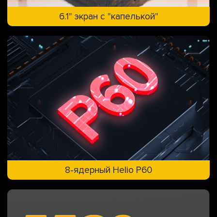
6.1" экран с "капелькой"
8-ядерный Helio P60