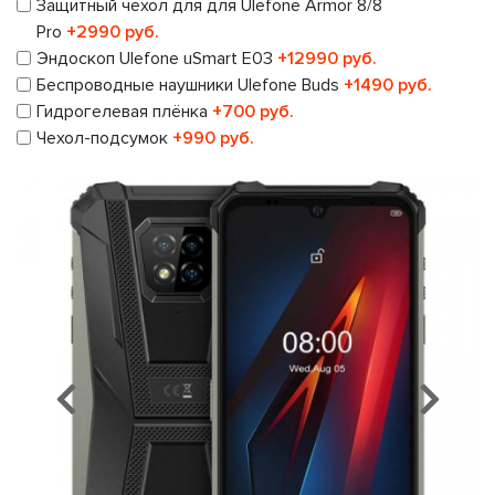
Защитный чехол для для Ulefone Armor 8/8
Pro
+2990 руб.
Эндоскоп Ulefone uSmart E03
+12990 руб.
Беспроводные наушники Ulefone Buds
+1490 руб.
Гидрогелевая плёнка
+700 руб.
Чехол-подсумок
+990 руб.
Предыдущий
Сл