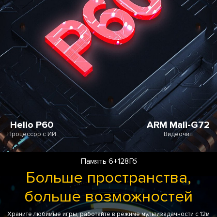
Helio P60
ARM Mali-G72
Процессор с ИИ
Видеочип
Память 6+128Гб
Больше пространства,
больше возможностей
Храните любимые игры, работайте в режиме мультизадачности с 12м