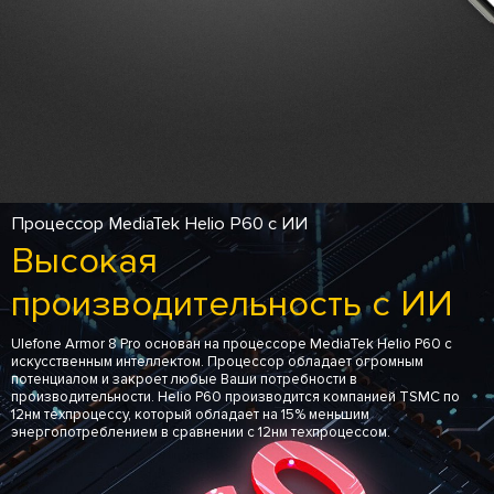
Процессор MediaTek Helio P60 с ИИ
Высокая
производительность с ИИ
Ulefone Armor 8 Pro основан на процессоре MediaTek Helio P60 с
искусственным интеллектом. Процессор обладает огромным
потенциалом и закроет любые Ваши потребности в
производительности. Helio P60 производится компанией TSMC по
12нм техпроцессу, который обладает на 15% меньшим
энергопотреблением в сравнении с 12нм техпроцессом.