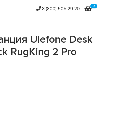
0
8 (800) 505 29 20
анция Ulefone Desk
ck RugKing 2 Pro
Другие
Другие
Другие
Другие