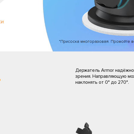
ки
*Присоска многоразовая. Промойте во
Держатель Armor надёжно
зрения. Направляющую мож
?
наклонять от 0° до 270°.