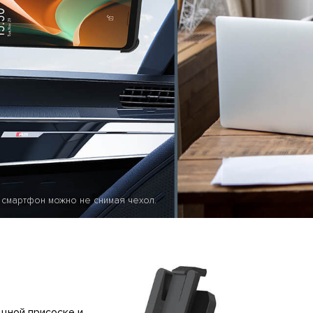
 смартфон можно не снимая чехол.
щной присоске и