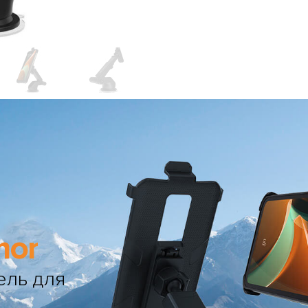
mor
ель для