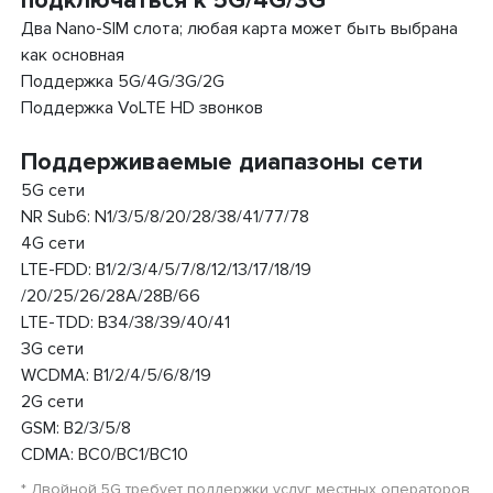
подключаться к 5G/4G/3G
Два Nano-SIM слота; любая карта может быть выбрана
как основная
Поддержка 5G/4G/3G/2G
Поддержка VoLTE HD звонков
Поддерживаемые диапазоны сети
5G сети
NR Sub6: N1/3/5/8/20/28/38/41/77/78
4G сети
LTE-FDD: B1/2/3/4/5/7/8/12/13/17/18/19
/20/25/26/28A/28B/66
LTE-TDD: B34/38/39/40/41
3G сети
WCDMA: B1/2/4/5/6/8/19
2G сети
GSM: B2/3/5/8
CDMA: BC0/BC1/BC10
* Двойной 5G требует поддержки услуг местных операторов