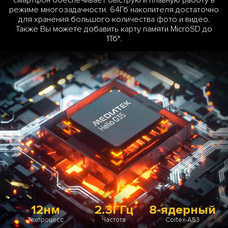
смартфон обеспечивает быструю и плавную работу в
режиме многозадачности. 64Гб накопителя достаточно
для хранения большого количества фото и видео.
Также Вы можете добавить карту памяти MicroSD до
1Тб*.
12нм
2.3ГГц
8-ядерный
Техпроцесс
Частота
Cortex-A53