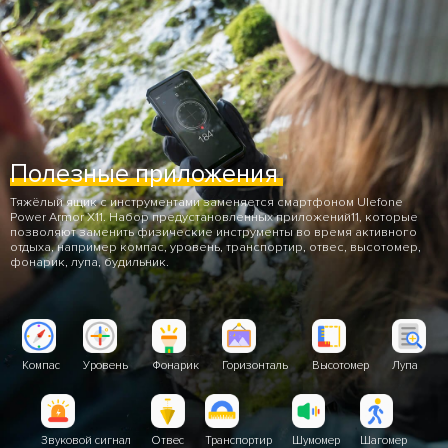
Полезные приложения
Тяжёлый ящик с инструментами заменяется смартфоном Ulefone
Power Armor X11. Набор предустановленных приложений11, которые
позволяют заменить физические инструменты во время активного
отдыха, например компас, уровень, транспортир, отвес, высотомер,
фонарик, лупа, будильник.
Горизонталь
Высотомер
Лупа
Компас
Уровень
Фонарик
Звуковой сигнал
Отвес
Транспортир
Шумомер
Шагомер