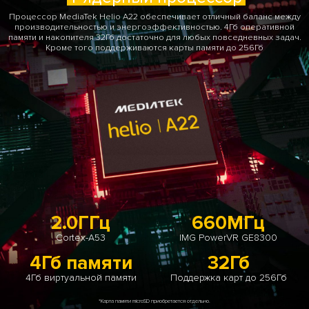
Процессор MediaTek Helio A22 обеспечивает отличный баланс между
производительностью и энергоэффективностью. 4Гб оперативной
памяти и накопителя 32Гб достаточно для любых повседневных задач.
Кроме того поддерживаются карты памяти до 256Гб
2.0ГГц
660МГц
Cortex-A53
IMG PowerVR GE8300
4Гб памяти
32Гб
4Гб виртуальной памяти
Поддержка карт до 256Гб
*Карта памяти microSD приобретается отдельно.