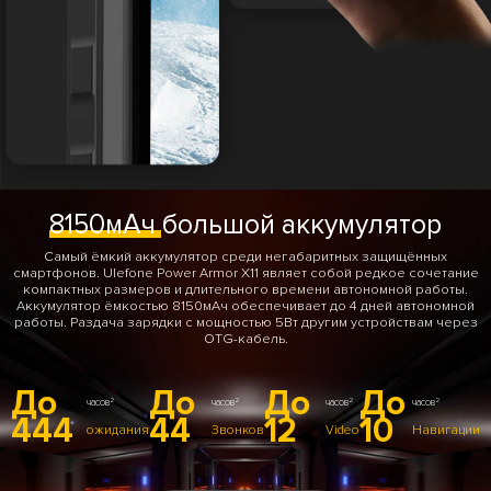
8150мАч
большой аккумулятор
Самый ёмкий аккумулятор среди негабаритных защищённых
смартфонов. Ulefone Power Armor X11 являет собой редкое сочетание
компактных размеров и длительного времени автономной работы.
Аккумулятор ёмкостью 8150мАч обеспечивает до 4 дней автономной
работы. Раздача зарядки с мощностью 5Вт другим устройствам через
OTG-кабель.
До
До
До
До
2
2
2
2
часов
часов
часов
часов
444
44
12
10
ожидания
Звонков
Video
Навигации