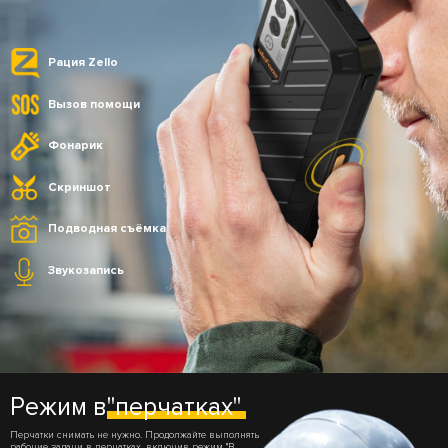
Рация Zello
Вызов помощи
Фонарик
Скриншот
Подводная съёмка
Звукозапись
Режим в
"перчатках"
Перчатки снимать не нужно. Продолжайте выполнять
рабочие задачи в перчатках, включив режим "В