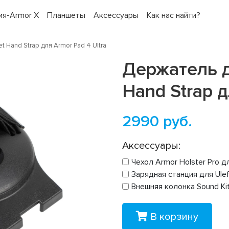
ия-Armor X
Планшеты
Аксессуары
Как нас найти?
 Hand Strap для Armor Pad 4 Ultra
Держатель д
Hand Strap д
3 Pro
7T+
16
ия
Ulefone Armor X32 Pro
Ulefone Armor 30 Pro
Защитный чехол для
Ulefone Armor Pad 2
Ulefone Armor Pad Pro
Ulefone Armor 29 Ultra
Защитный чехол для
Ulefone Armor X32
2990
руб.
ging
Ulefone RugKing 4 Pro
Ulefone RugKing 3 Pro
43990 руб.
23490 руб.
32590 руб.
85990 руб.
20790 руб.
17590 руб.
ro
3990 руб.
3990 руб.
Аксессуары:
Чехол Armor Holster Pro д
Зарядная станция для Ulef
Внешняя колонка Sound Kit
В корзину