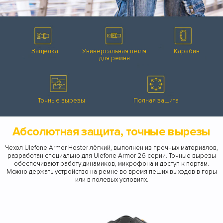
Защёлка
Универсальная петля
Карабин
для ремня
Точные вырезы
Полная защита
Абсолютная защита, точные вырезы
Чехол Ulefone Armor Hoster лёгкий, выполнен из прочных материалов,
разработан специально для Ulefone Armor 26 серии. Точные вырезы
обеспечивают работу динамиков, микрофона и доступ к портам.
Можно держать устройство на ремне во время пеших выходов в горы
или в полевых условиях.