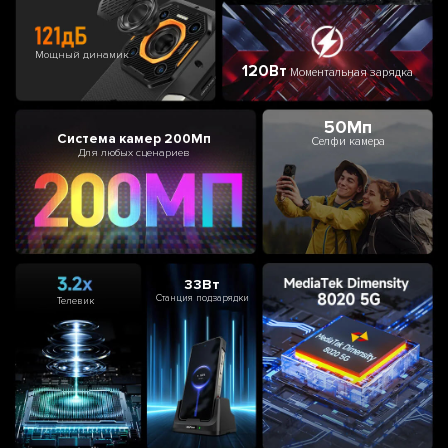
Мощный динамик
120Вт
Моментальная зарядка
50Мп
Система камер 200Мп
Селфи камера
Для любых сценариев
33Вт
Станция подзарядки
Телевик