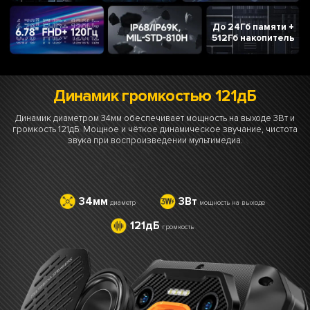
До 24Гб памяти +
512Гб накопитель
Динамик громкостью 121дБ
Динамик диаметром 34мм обеспечивает мощность на выходе 3Вт и
громкость 121дБ. Мощное и чёткое динамическое звучание, чистота
звука при воспроизведении мультимедиа.
34мм
3Вт
диаметр
мощность на выходе
121дБ
громкость