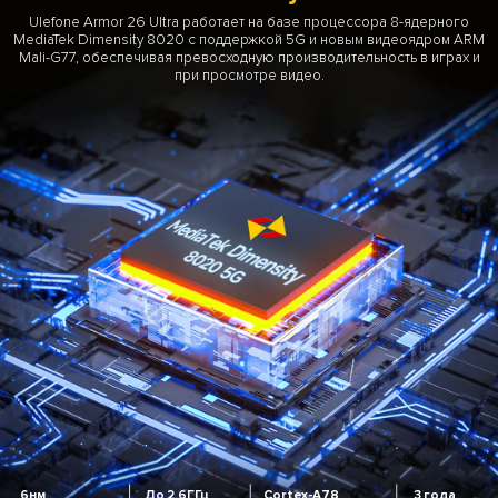
Ulefone Armor 26 Ultra работает на базе процессора 8-ядерного
MediaTek Dimensity 8020 с поддержкой 5G и новым видеоядром ARM
Mali-G77, обеспечивая превосходную производительность в играх и
при просмотре видео.
6нм
До 2.6ГГц
Cortex-A78
3 года