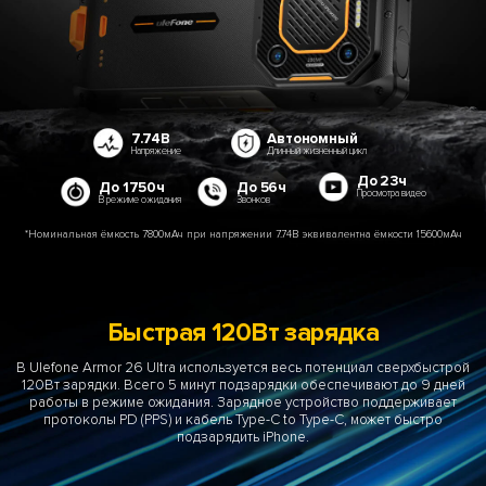
7.74В
Автономный
Напряжение
Длинный жизненный цикл
До 23ч
До 1750ч
До 56ч
Просмотра видео
В режиме ожидания
Звонков
*Номинальная ёмкость 7800мАч при напряжении 7.74В эквивалентна ёмкости 15600мАч
Быстрая 120Вт зарядка
В Ulefone Armor 26 Ultra используется весь потенциал сверхбыстрой
120Вт зарядки. Всего 5 минут подзарядки обеспечивают до 9 дней
работы в режиме ожидания. Зарядное устройство поддерживает
протоколы PD (PPS) и кабель Type-C to Type-C, может быстро
подзарядить iPhone.