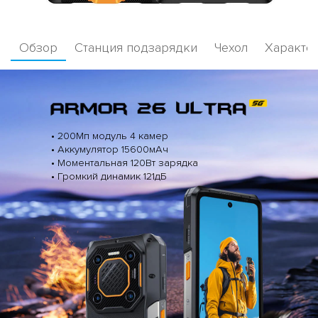
Обзор
Станция подзарядки
Чехол
Характе
• 200Мп модуль 4 камер
• Аккумулятор 15600мАч
• Моментальная 120Вт зарядка
• Громкий динамик 121дБ