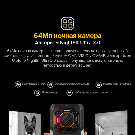
64Мп ночная камера
Алгоритм NightElf Ultra 3.0
64Мп ночная камера выводит ночную съёмку на новый уровень. В
сочетании с улучшенным датчиком OMNIVISION OV64B и алгоритмом
Ulefone NightElf Ultra 3.0 кадры получаются с исключительно
чёткостью и детализацией.
Безопасность в ночи
Обнаружение скрытой съёмки
Безопасность на природе
Ночные кадры
Наблюдение за дикой средой