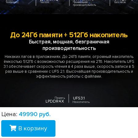
Техпроцесс
Частота
Премиальная
Без лагов
производительность
До 24Гб памяти + 512Гб накопитель
Быстрая, мощная, безграничная
производительность
Никаких лагов в приложениях. До 24Гб памяти, огромный накопитель
ёмкостью 512Гб с возможностью расширения на 2Тб. Накопитель UFS
3.1 обеспечивает скорость чтения в 4 раза выше, скорость записи в 5
раз выше в сравнении с UFS 2.1. Высочайшая производительность и
эффективность работы с файлами.
UFS3.1
Память
LPDDR4X
Накопитель
Цена:
49990
руб.
В корзину