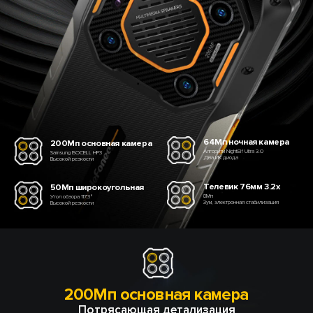
64Мп ночная камера
200Мп основная камера
Алгоритм NightElf Ultra 3.0
Samsung ISOCELL HP3
Два ИК диода
Высокой резкости
Телевик 76мм 3.2x
50Мп широкоугольная
8Мп
Угол обзора 117.3°
Зум, электронная стабилизация
Высокой резкости
200Мп основная камера
Потрясающая детализация