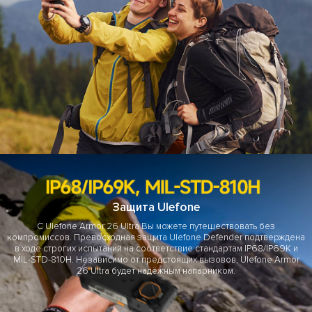
Защита Ulefone
С Ulefone Armor 26 Ultra Вы можете путешествовать без
компромиссов. Превосходная защита Ulefone Defender подтверждена
в ходе строгих испытаний на соответствие стандартам IP68/IP69K и
MIL-STD-810H. Независимо от предстоящих вызовов, Ulefone Armor
26 Ultra будет надёжным напарником.